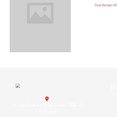
Guardanapos
Guardanapo 40
Papel Higiênico
Papel Vegetal
Produtos Alimentares
Tecidos
Vidros E Porcelanas
Os
Rua da Gandra, nº268 - Ronfe, 4805-413
Guimarães