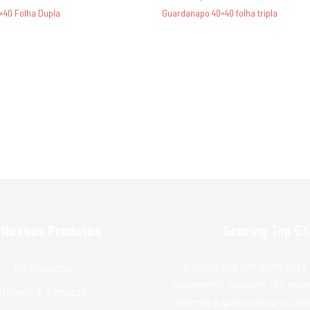
×40 Folha Dupla
Guardanapo 40×40 folha tripla
 Nossos Produtos
Scoring Top 5
A todos que tornaram esta 
Embalagens
novamente possível, um rec
Higiene E Limpeza
enorme a quem todos os dias