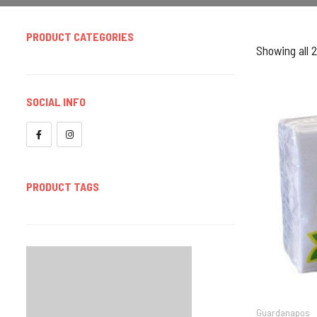
PRODUCT CATEGORIES
Showing all 2
Cutelaria
Colheres
SOCIAL INFO
Facas
Garfos
Embalagens
PRODUCT TAGS
Sacos
Equipamento E Utensílios De Cozinha
Higiene E Limpeza
Papel E Descartáveis
Guardanapos