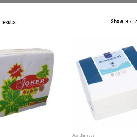
Show
9
1
 results
Guardanapos