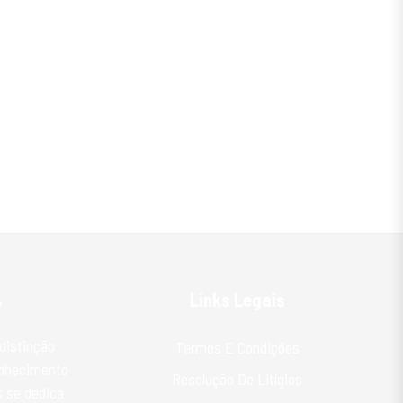
%
Links Legais
distinção
Termos E Condições
onhecimento
Resolução De Litígios
 se dedica