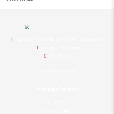
Rua da Gandra, nº268 - Ronfe, 4805-413 Guimarães
geral@papelmais.com
253 087 272
*Custo de chamada p/ rede fixa nacional
Os Nossos Produtos
Embalagens
Higiene E Limpeza