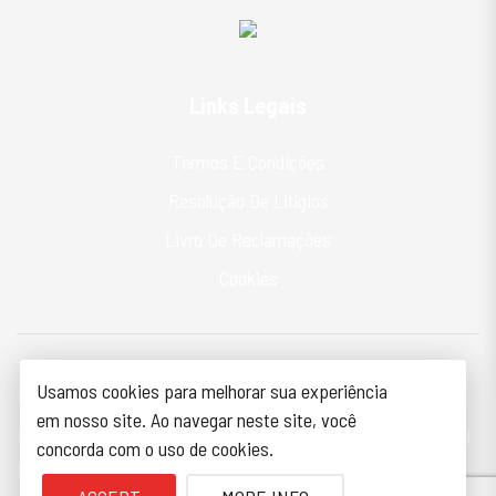
Links Legais
Termos E Condições
Resolução De Litígios
Livro De Reclamações
Cookies
Usamos cookies para melhorar sua experiência
em nosso site. Ao navegar neste site, você
© Todos os Direitos Reservados 2026
Papel Mais
Powered
concorda com o uso de cookies.
by
MMinformática
.