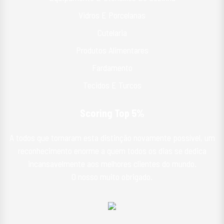
Vidros E Porcelanas
Cutelaria
Produtos Alimentares
Fardamento
Tecidos E Turcos
Scoring Top 5%
A todos que tornaram esta distinção novamente possível, um
reconhecimento enorme a quem todos os dias se dedica
incansavelmente aos melhores clientes do mundo.
O nosso muito obrigado.