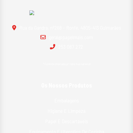
Rua da Gandra, nº268 - Ronfe, 4805-413 Guimarães
geral@papelmais.com
253 087 272
*Custo de chamada p/ rede fixa nacional
Os Nossos Produtos
Embalagens
Higiene E Limpeza
Papel E Descartáveis
Equipamento E Utensílios De Cozinha