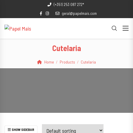
(+351) 253 087 272*
geral@papelmais.com
Cutelaria
Home
Products
Cutelaria
SHOW SIDEBAR