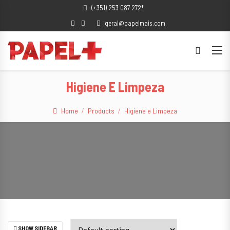
(+351) 253 087 272*
geral@papelmais.com
Higiene E Limpeza
Home
Products
Higiene e Limpeza
SHOW SIDEBAR