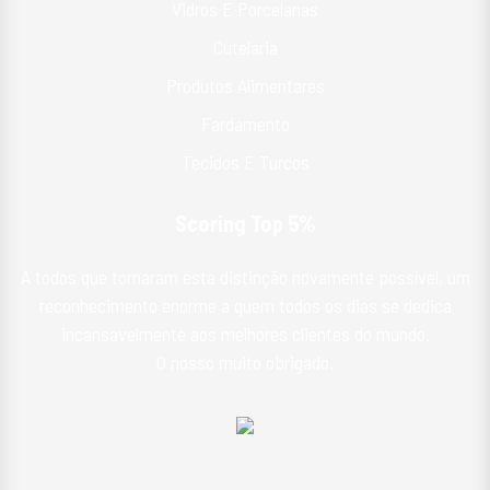
Vidros E Porcelanas
Cutelaria
Produtos Alimentares
Fardamento
Tecidos E Turcos
Scoring Top 5%
A todos que tornaram esta distinção novamente possível, um
reconhecimento enorme a quem todos os dias se dedica
incansavelmente aos melhores clientes do mundo.
O nosso muito obrigado.