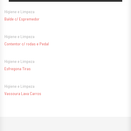
Higiene e Limpeza
Balde c/ Espremedor
Higiene e Limpeza
Contentor c/ rodas e Pedal
Higiene e Limpeza
Esfregona Tiras
Higiene e Limpeza
Vassoura Lava Carros