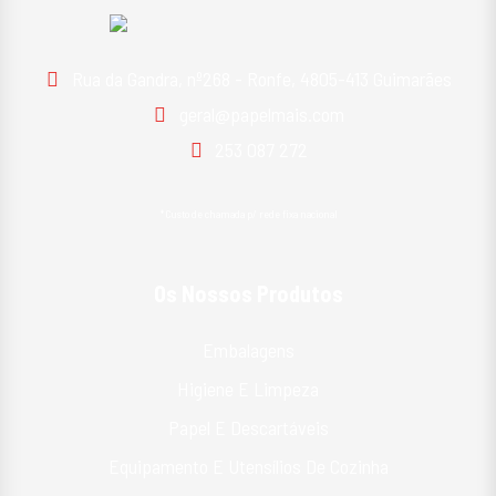
Rua da Gandra, nº268 - Ronfe, 4805-413 Guimarães
geral@papelmais.com
253 087 272
*Custo de chamada p/ rede fixa nacional
Os Nossos Produtos
Embalagens
Higiene E Limpeza
Papel E Descartáveis
Equipamento E Utensílios De Cozinha