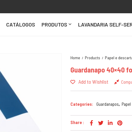
CATÁLOGOS
PRODUTOS
LAVANDARIA SELF-SER
Home
Products
Papel e descart
Guardanapo 40×40 fol
Add to Wishlist
Comp
Categories:
Guardanapos
,
Papel
Share :