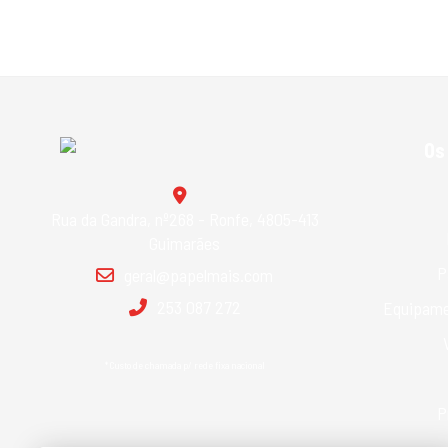
Os
Rua da Gandra, nº268 - Ronfe, 4805-413
Guimarães
P
geral@papelmais.com
253 087 272
Equipame
*Custo de chamada p/ rede fixa nacional
P