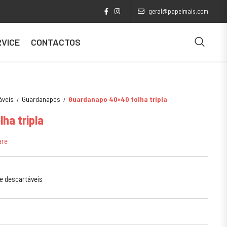
geral@papelmais.com
VICE
CONTACTOS
áveis
Guardanapos
Guardanapo 40×40 folha tripla
ha tripla
are
 e descartáveis