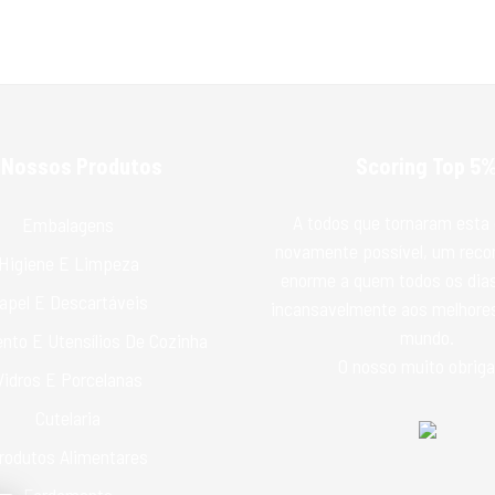
 Nossos Produtos
Scoring Top 5
A todos que tornaram esta 
Embalagens
novamente possível, um rec
Higiene E Limpeza
enorme a quem todos os dias
apel E Descartáveis
incansavelmente aos melhores
mundo.
nto E Utensílios De Cozinha
O nosso muito obriga
Vidros E Porcelanas
Cutelaria
rodutos Alimentares
Fardamento