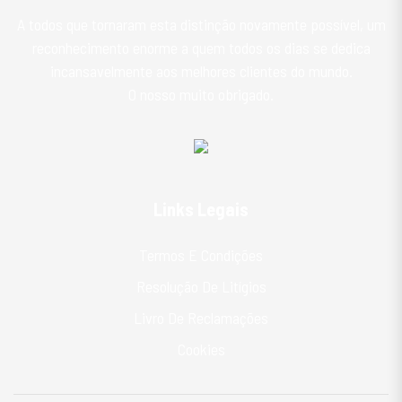
A todos que tornaram esta distinção novamente possível, um
reconhecimento enorme a quem todos os dias se dedica
incansavelmente aos melhores clientes do mundo.
O nosso muito obrigado.
Links Legais
Termos E Condições
Resolução De Litígios
Livro De Reclamações
Cookies