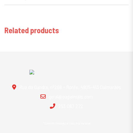
Related products
Rua da Gandra, nº268 - Ronfe, 4805-413 Guimarães
geral@papelmais.com
253 087 272
*Custo de chamada p/ rede fixa nacional