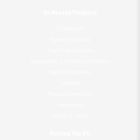
Os Nossos Produtos
Embalagens
Higiene E Limpeza
Papel E Descartáveis
Equipamento E Utensílios De Cozinha
Vidros E Porcelanas
Cutelaria
Produtos Alimentares
Fardamento
Tecidos E Turcos
Scoring Top 5%