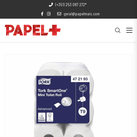
(+351) 253 087 272*
geral@papelmais.com