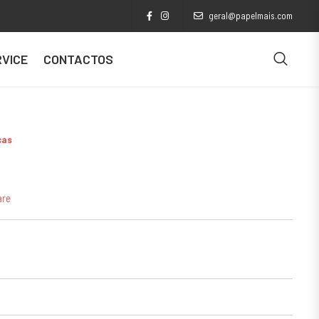
geral@papelmais.com
VICE
CONTACTOS
cas
are