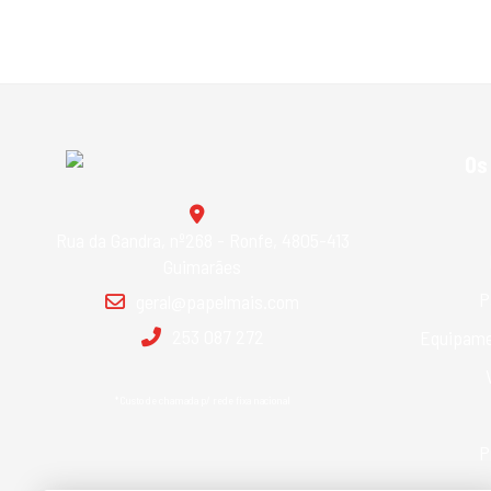
Os
Rua da Gandra, nº268 - Ronfe, 4805-413
Guimarães
P
geral@papelmais.com
253 087 272
Equipame
*Custo de chamada p/ rede fixa nacional
P