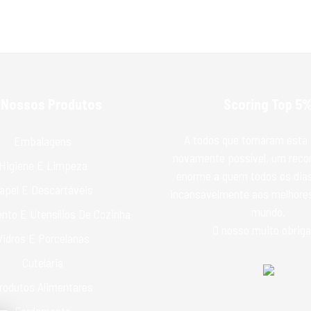
 Nossos Produtos
Scoring Top 5
A todos que tornaram esta 
Embalagens
novamente possível, um rec
Higiene E Limpeza
enorme a quem todos os dias
apel E Descartáveis
incansavelmente aos melhores
mundo.
nto E Utensílios De Cozinha
O nosso muito obriga
Vidros E Porcelanas
Cutelaria
rodutos Alimentares
Fardamento