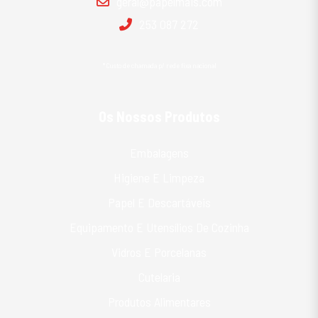
geral@papelmais.com
253 087 272
*Custo de chamada p/ rede fixa nacional
Os Nossos Produtos
Embalagens
Higiene E Limpeza
Papel E Descartáveis
Equipamento E Utensílios De Cozinha
Vidros E Porcelanas
Cutelaria
Produtos Alimentares