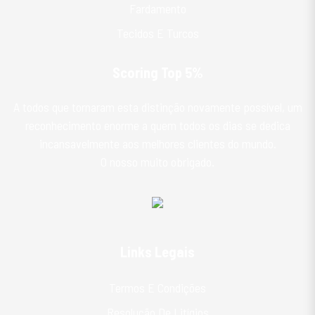
Fardamento
Tecidos E Turcos
Scoring Top 5%
A todos que tornaram esta distinção novamente possível, um
reconhecimento enorme a quem todos os dias se dedica
incansavelmente aos melhores clientes do mundo.
O nosso muito obrigado.
Links Legais
Termos E Condições
Resolução De Litígios