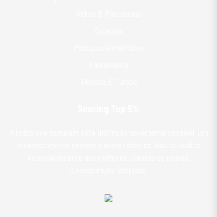
Vidros E Porcelanas
Cutelaria
Produtos Alimentares
Fardamento
Tecidos E Turcos
Scoring Top 5%
A todos que tornaram esta distinção novamente possível, um
reconhecimento enorme a quem todos os dias se dedica
incansavelmente aos melhores clientes do mundo.
O nosso muito obrigado.