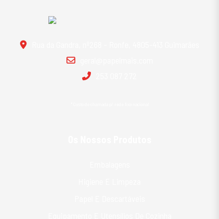
Rua da Gandra, nº268 - Ronfe, 4805-413 Guimarães
geral@papelmais.com
253 087 272
*Custo de chamada p/ rede fixa nacional
Os Nossos Produtos
Embalagens
Higiene E Limpeza
Papel E Descartáveis
Equipamento E Utensílios De Cozinha