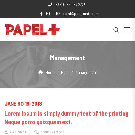
(+351) 253 087 272*
geral@papelmais.com
Management
Home
Faqs
Management
JANEIRO 18, 2018
Lorem Ipsum is simply dummy text of the printing
Neque porro quisquam est,
ON LOREM IPSUM IS SIMPLY DUMMY TEXT OF T
PIXELSPOT
COMMENTS OFF