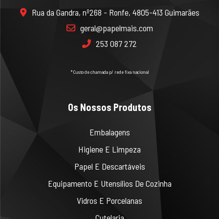
Rua da Gandra, nº268 - Ronfe, 4805-413 Guimarães
geral@papelmais.com
253 087 272
*Custo de chamada p/ rede fixa nacional
Os Nossos Produtos
Embalagens
Higiene E Limpeza
Papel E Descartáveis
Equipamento E Utensílios De Cozinha
Vidros E Porcelanas
Cutelaria